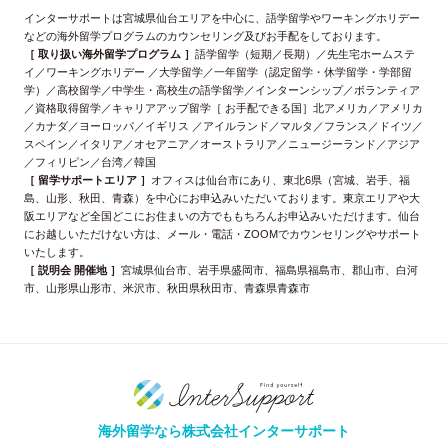
インターサポートは宮城県仙台エリアを中心に、語学留学やワーキングホリデー
などの海外留学プログラムのカウンセリング及びお手配をしております。
［ 取り扱い海外留学プログラム ］
語学留学（短期／長期）／先生宅ホームステ
イ／ワーキングホリデー ／大学留学／一年留学（認定留学・休学留学・学部留
学）／高校留学／中学生・高校生の語学留学／インターンシップ／ボランティア
／資格取得留学／キャリアアップ留学［ お手配できる国］北アメリカ／アメリカ
／カナダ／ヨーロッパ／イギリス ／アイルランド／マルタ／フランス／ドイツ／
スペイン／イタリア／オセアニア／オーストラリア／ニュージーランド／アジア
／フィリピン／台湾／韓国
［ 留学サポートエリア ］
オフィスは仙台市にあり、東北6県（宮城、岩手、福
島、山形、秋田、青森）を中心にお申込みいただいております。東京エリアや大
阪エリアなど全国どこにお住まいの方でももちろんお申込みいただけます。仙台
にお越しいただけない方は、メール・電話・ZOOMでカウンセリングやサポート
いたします。
［ 説明会 開催地 ］
宮城県仙台市、岩手県盛岡市、福島県福島市、郡山市、白河
市、山形県山形市、米沢市、秋田県秋田市、青森県青森市
海外留学なら株式会社インターサポート