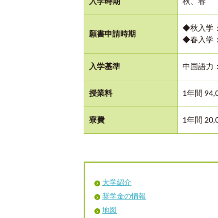
入学時期
秋、春
◆秋入学
願書申請時期
◆春入学：
入学基準
中国語力
授業料
1年間 94,
寮費
1年間 20,
大学紹介
奨学金の情報
地図