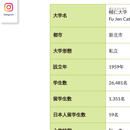
ほじんだいがく
輔仁大学
大学名
Instagram
Fu Jen Cat
都市
新北市
大学形態
私立
設立年
1959年
学生数
26,481名
留学生数
1,351名
日本人留学生数
59名