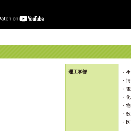
理工学部
・生
・情
・電
・化
・物
・数
・医