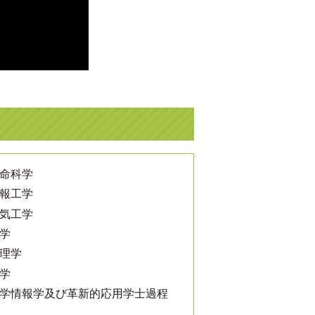
命科学
報工学
気工学
学
理学
学
学情報学及び革新的応用学士過程